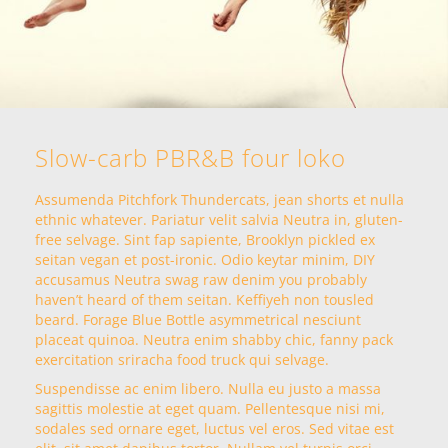
Slow-carb PBR&B four loko
Assumenda Pitchfork Thundercats, jean shorts et nulla
ethnic whatever. Pariatur velit salvia Neutra in, gluten-
free selvage. Sint fap sapiente, Brooklyn pickled ex
seitan vegan et post-ironic. Odio keytar minim, DIY
accusamus Neutra swag raw denim you probably
haven’t heard of them seitan. Keffiyeh non tousled
beard. Forage Blue Bottle asymmetrical nesciunt
placeat quinoa. Neutra enim shabby chic, fanny pack
exercitation sriracha food truck qui selvage.
Suspendisse ac enim libero. Nulla eu justo a massa
sagittis molestie at eget quam. Pellentesque nisi mi,
sodales sed ornare eget, luctus vel eros. Sed vitae est